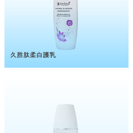
久胜肽柔白護乳