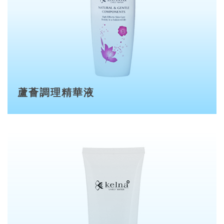
蘆薈調理精華液