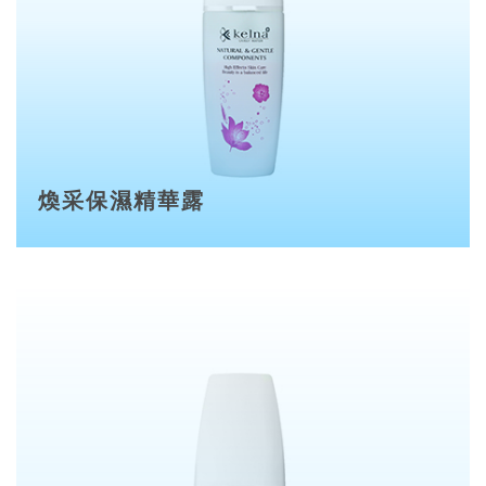
煥采保濕精華露