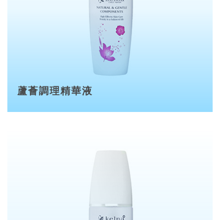
蘆薈調理精華液